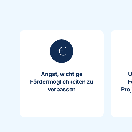
euro
Angst, wichtige
U
Fördermöglichkeiten zu
F
verpassen
Pro