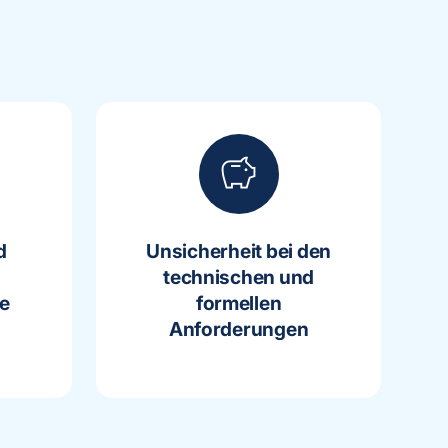
savings
d
Unsicherheit bei den
technischen und
e
formellen
Anforderungen