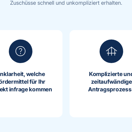
Zuschüsse schnell und unkompliziert erhalten.
help
foundation
nklarheit, welche
Komplizierte un
ördermittel für Ihr
zeitaufwändige
jekt infrage kommen
Antragsprozess