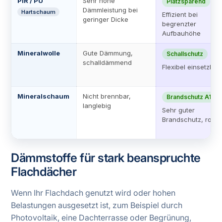
PIR / PU
Sehr hohe
Platzsparend
Dämmleistung bei
Hartschaum
Effizient bei
geringer Dicke
begrenzter
Aufbauhöhe
Mineralwolle
Gute Dämmung,
Schallschutz
schalldämmend
Flexibel einsetzbar
Mineralschaum
Nicht brennbar,
Brandschutz A1
langlebig
Sehr guter
Brandschutz, robus
Dämmstoffe für stark beanspruchte
Flachdächer
Wenn Ihr Flachdach genutzt wird oder hohen
Belastungen ausgesetzt ist, zum Beispiel durch
Photovoltaik, eine Dachterrasse oder Begrünung,