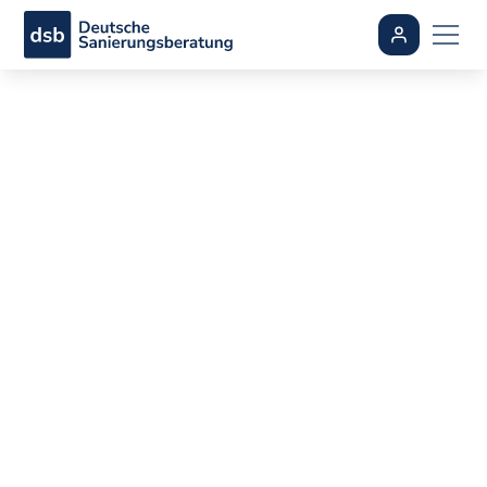
Flachdach dämmen:
Aufbau, Varianten
und wie Sie
langfristig Kosten
sparen
By
Ali Dogan
•
aktualisiert
August 5, 2026