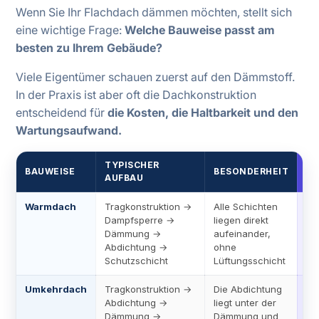
Wenn Sie Ihr Flachdach dämmen möchten, stellt sich
eine wichtige Frage:
Welche Bauweise passt am
besten zu Ihrem
Gebäude?
Viele Eigentümer schauen zuerst auf den Dämmstoff.
In der Praxis ist aber oft die Dachkonstruktion
entscheidend für
die Kosten, die Haltbarkeit und den
Wartungsaufwand.
TYPISCHER
BAUWEISE
BESONDERHEIT
VO
AUFBAU
Warmdach
Tragkonstruktion →
Alle Schichten
B
Dampfsperre →
liegen direkt
We
Dämmung →
aufeinander,
Pl
Abdichtung →
ohne
Au
Schutzschicht
Lüftungsschicht
Umkehrdach
Tragkonstruktion →
Die Abdichtung
L
Abdichtung →
liegt unter der
Lä
Dämmung →
Dämmung und