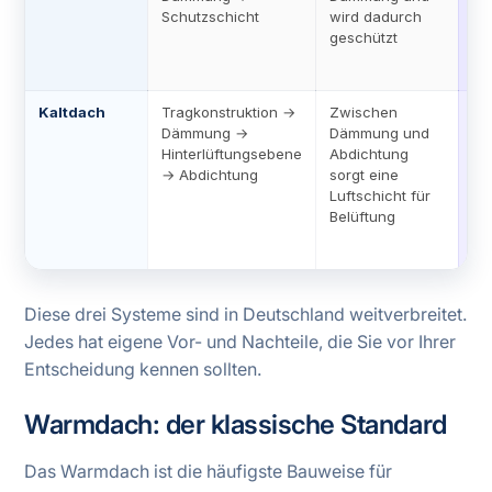
de
Schutzschicht
wird dadurch
we
geschützt
Dä
na
Kaltdach
Tragkonstruktion →
Zwischen
H
Dämmung →
Dämmung und
Se
Hinterlüftungsebene
Abdichtung
so
→ Abdichtung
sorgt eine
Hi
Luftschicht für
Fe
Belüftung
ab
Ra
Diese drei Systeme sind in Deutschland weitverbreitet.
Jedes hat eigene Vor- und Nachteile, die Sie vor Ihrer
Entscheidung kennen sollten.
Warmdach: der klassische Standard
Das Warmdach ist die häufigste Bauweise für