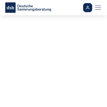
Ihre Experten für
energetische Sanierung
Reduzieren Sie Ihre Energiekosten um bis zu 90%.
Individuelle Energieberatung, staatliche Förderungen
und nachhaltige Ergebnisse – alles aus einer Hand.