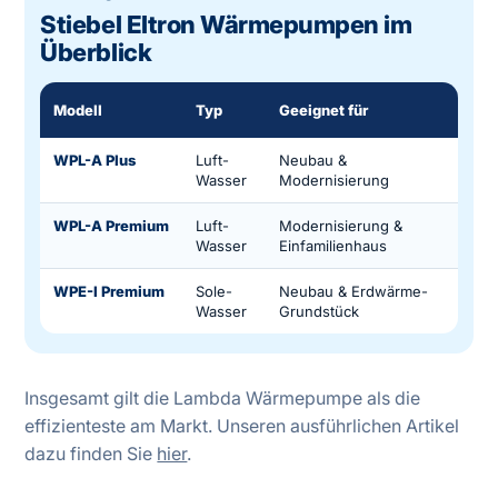
Stiebel Eltron Wärmepumpen im
Überblick
Modell
Typ
Geeignet für
Ein
WPL-A Plus
Luft-
Neubau &
Lei
Wasser
Modernisierung
All
WPL-A Premium
Luft-
Modernisierung &
Sol
Wasser
Einfamilienhaus
bew
WPE-I Premium
Sole-
Neubau & Erdwärme-
Seh
Wasser
Grundstück
Ins
Insgesamt gilt die Lambda Wärmepumpe als die
effizienteste am Markt. Unseren ausführlichen Artikel
dazu finden Sie
hier
.