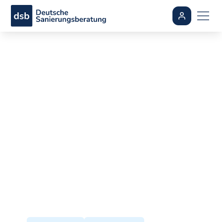
Stiebel Eltron
Wärmepumpe im
Test: Erfahrungen,
Modelle & Kosten
By
Felix Förster
•
aktualisiert
July 8, 2026