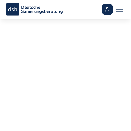
§14a EnWG einfach
erklärt: So helfen
flexible Netzentgelte
und Smart Meter
dabei, Kosten zu
sparen
By
Ali Dogan