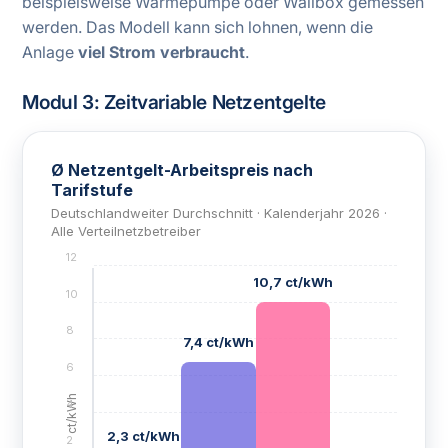
beispielsweise Wärmepumpe oder Wallbox gemessen
werden. Das Modell kann sich lohnen, wenn die
Anlage
viel Strom verbraucht
.
Modul 3: Zeitvariable Netzentgelte
Ø Netzentgelt-Arbeitspreis nach
Tarifstufe
Deutschlandweiter Durchschnitt · Kalenderjahr 2026 ·
Alle Verteilnetzbetreiber
12
10,7 ct/kWh
10
8
7,4 ct/kWh
6
ct/kWh
4
2,3 ct/kWh
2