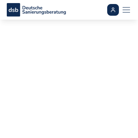
Neuer
Energieausweis ab
2026: Was
Eigentümer jetzt
wissen müssen
By
Ali Dogan
•
aktualisiert
August 5, 2026