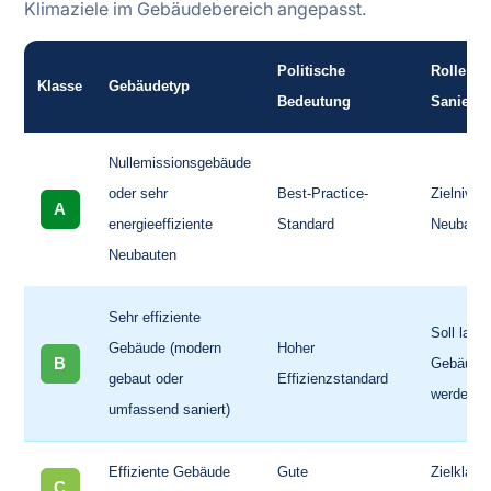
Klimaziele im Gebäudebereich angepasst.
Politische
Rolle in
Klasse
Gebäudetyp
Bedeutung
Sanierun
Nullemissionsgebäude
oder sehr
Best-Practice-
Zielnivea
A
energieeffiziente
Standard
Neubaut
Neubauten
Sehr effiziente
Soll langf
Gebäude (modern
Hoher
B
Gebäudeb
gebaut oder
Effizienzstandard
werden
umfassend saniert)
Effiziente Gebäude
Gute
Zielklasse
C