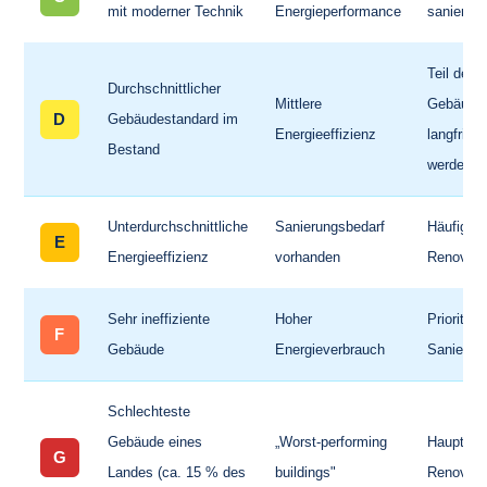
mit moderner Technik
Energieperformance
sanierte
Teil des
Durchschnittlicher
Mittlere
Gebäudeb
D
Gebäudestandard im
Energieeffizienz
langfrist
Bestand
werden so
Unterdurchschnittliche
Sanierungsbedarf
Häufig Zi
E
Energieeffizienz
vorhanden
Renovie
Sehr ineffiziente
Hoher
Priorität
F
Gebäude
Energieverbrauch
Sanierun
Schlechteste
Gebäude eines
„Worst-performing
Hauptfok
G
Landes (ca. 15 % des
buildings"
Renovier