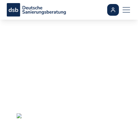
Fassadendämmung
im Altbau: Kosten,
Förderung, Denkmal
und Schimmel
vermeiden
By
Axel Schimpf
•
aktualisiert
July 8, 2026