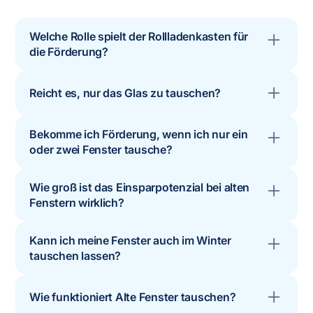
Welche Rolle spielt der Rollladenkasten für
die Förderung?
Ein ungedämmter Rollladenkasten kann den
Reicht es, nur das Glas zu tauschen?
Effekt guter Fenster deutlich schmälern und
sollte energetisch mitbetrachtet und – wenn
In vielen Fällen ist der vollständige Austausch
möglich – mit saniert werden.
Bekomme ich Förderung, wenn ich nur ein
des Fensters sinnvoller, weil Rahmen, Dichtungen
oder zwei Fenster tausche?
und Anschlussdetails ebenfalls veraltet sind.
Ja, solange das Mindestinvestitionsvolumen von
Wie groß ist das Einsparpotenzial bei alten
300 € brutto erreicht wird. Ob sich der Aufwand
Fenstern wirklich?
lohnt, sollte eine Energieberatung klären.
Von Einfachverglasung auf moderne 3-fach-
Kann ich meine Fenster auch im Winter
Fenster kann der Uw-Wert auf ein Fünftel oder
tauschen lassen?
weniger sinken
Ja. Seriöse Betriebe arbeiten raumweise und
Wie funktioniert Alte Fenster tauschen?
koordinieren den Ausbau so, dass das Gebäude