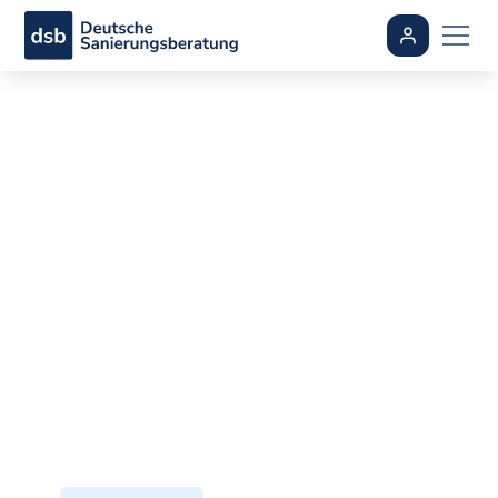
Fenster tauschen im
Altbau: Kosten,
Förderung und U-
Werte
By
Axel Schimpf
•
aktualisiert
July 8, 2026