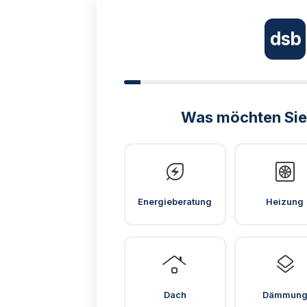
dsb
Was möchten Sie
energy_savings_leaf
heat_pump
Energieberatung
Heizung
roofing
layers
Dach
Dämmun