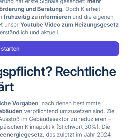
erung hat erste Signale gesendet:
mehr
Förderung und Beratung
. Doch Klarheit
h
frühzeitig zu informieren
und die eigenen
et unser
Youtube Video zum Heizungsgesetz
erständlich und aktuell.
 starten
spflicht? Rechtliche
ärt
iche Vorgaben
, nach denen bestimmte
ebäuden
verpflichtend umzusetzen sind. Ziel
Ausstoß im Gebäudesektor zu reduzieren –
päischen Klimapolitik (Stichwort 30%). Die
eenergiegesetz
, das zuletzt im Jahr 2024