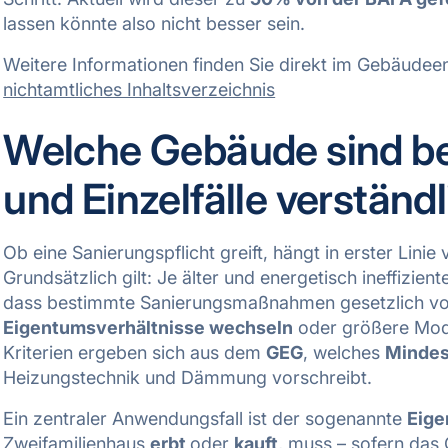
lassen könnte also nicht besser sein.
Weitere Informationen finden Sie direkt im Gebäude
nichtamtliches Inhaltsverzeichnis
Welche Gebäude sind bet
und Einzelfälle verständl
Ob eine Sanierungspflicht greift, hängt in erster Lini
Grundsätzlich gilt: Je älter und energetisch ineffizient
dass bestimmte Sanierungsmaßnahmen gesetzlich vor
Eigentumsverhältnisse wechseln
oder größere Mode
Kriterien ergeben sich aus dem
GEG
, welches
Mindes
Heizungstechnik und Dämmung vorschreibt.
Ein zentraler Anwendungsfall ist der sogenannte
Eig
Zweifamilienhaus
erbt
oder
kauft
, muss – sofern das