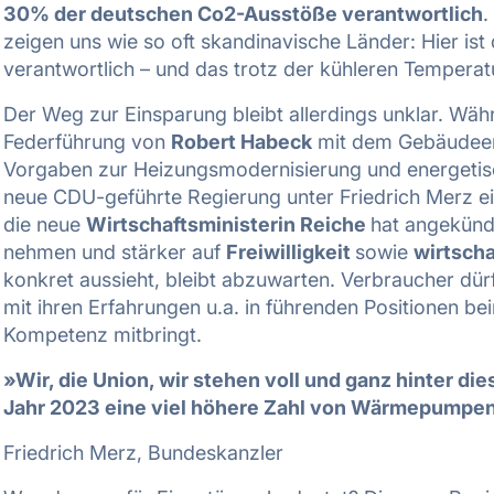
30% der deutschen Co2-Ausstöße verantwortlich
.
zeigen uns wie so oft skandinavische Länder: Hier is
verantwortlich – und das trotz der kühleren Temperat
Der Weg zur Einsparung bleibt allerdings unklar. Wäh
Federführung von
Robert Habeck
mit dem Gebäudeen
Vorgaben zur Heizungsmodernisierung und energetisc
neue CDU-geführte Regierung unter Friedrich Merz ein
die neue
Wirtschaftsministerin Reiche
hat angekünd
nehmen und stärker auf
Freiwilligkeit
sowie
wirtscha
konkret aussieht, bleibt abzuwarten. Verbraucher dür
mit ihren Erfahrungen u.a. in führenden Positionen b
Kompetenz mitbringt.
»Wir, die Union, wir stehen voll und ganz hinter di
Jahr 2023 eine viel höhere Zahl von Wärmepumpe
Friedrich Merz, Bundeskanzler