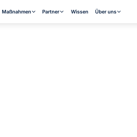
Maßnahmen
Partner
Wissen
Über uns
flicht 2026: Wer
 tun ist