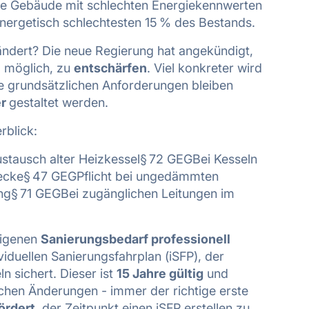
tere Gebäude mit schlechten Energiekennwerten
energetisch schlechtesten 15 % des Bestands.
ndert? Die neue Regierung hat angekündigt,
o möglich, zu
entschärfen
. Viel konkreter wird
ie grundsätzlichen Anforderungen bleiben
er
gestaltet werden.
rblick:
tausch alter Heizkessel§ 72 GEGBei Kesseln
ecke§ 47 GEGPflicht bei ungedämmten
§ 71 GEGBei zugänglichen Leitungen im
 eigenen
Sanierungsbedarf professionell
viduellen Sanierungsfahrplan (iSFP), der
n sichert. Dieser ist
15 Jahre gültig
und
ischen Änderungen - immer der richtige erste
ördert
, der Zeitpunkt einen iSFP erstellen zu