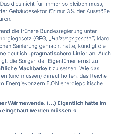
 Das dies nicht für immer so bleiben muss,
t der Gebäudesektor für nur 3% der Ausstöße
uren.
rend die frühere Bundesregierung unter
ergiegesetz (GEG
, „Heizungsgesetz“)
klare
hen Sanierung gemacht hatte, kündigt die
e deutlich „
pragmatischere Linie
“ an. Auch
igt, die Sorgen der Eigentümer ernst zu
ftliche Machbarkeit
zu setzen. Wie das
fen (und müssen) darauf hoffen, das Reiche
eim Energiekonzern E.ON energiepolitische
eser Wärmewende. (...) Eigentlich hätte im
n eingebaut werden müssen.«