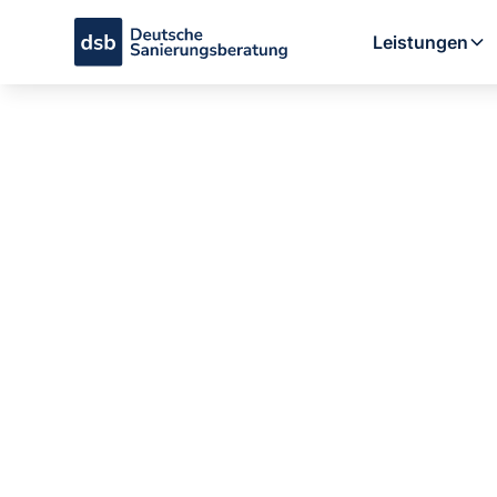
Leistungen
Sanierungsp
ist & was zu
By
Axel Schimpf
•
aktualisiert
July 8, 2026