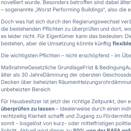
novelliert wurde. Besonders betroffen sind dabei äl
– sogenannte „Worst Performing Buildings“, also die 
Doch was hat sich durch den Regierungswechsel verä
die bestehenden Pflichten zu überprüfen und dort, w
es leider nicht. Für Eigentümer kann das bedeuten: D
bestehen, aber die Umsetzung könnte künftig
flexibl
Die wichtigsten Pflichten – nicht erschöpfend - im Übe
MaßnahmeGesetzliche GrundlageFrist & BedingungAus
älter als 30 JahreDämmung der obersten Geschossd
Decken über beheizten RäumenHeizungsrohrdämmung
unbeheizten Bereich
Für Hausbesitzer ist jetzt der richtige Zeitpunkt, den
überprüfen zu lassen
– idealerweise durch einen indi
rechtzeitig Klarheit schafft und Zugang zu Fördermittel
somit - losgelöst von kurz- oder mittelfristigen polit
Schritt. Aktuell wird dieser zu
50% von der BAFA gef