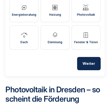
energy_savings_leaf
heat_pump
solar_power
Energieberatung
Heizung
Photovoltaik
roofing
layers
door_sliding
Dach
Dämmung
Fenster & Türen
Weiter
Photovoltaik in Dresden – so
scheint die Förderung