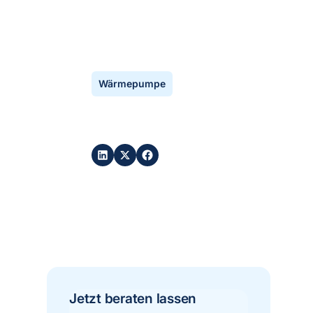
By
Ali Dogan
•
aktualisiert
July 8, 2026
Wärmepumpe
Post teilen:
Jetzt beraten lassen