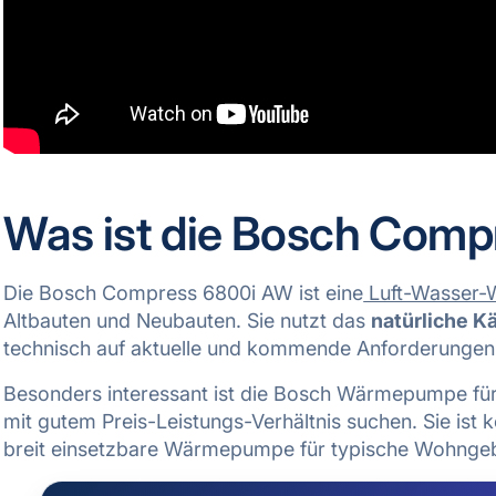
Was ist die Bosch Com
Die Bosch Compress 6800i AW ist eine
Luft-Wasser
Altbauten und Neubauten. Sie nutzt das
natürliche K
technisch auf aktuelle und kommende Anforderunge
Besonders interessant ist die Bosch Wärmepumpe für 
mit gutem Preis-Leistungs-Verhältnis suchen. Sie ist 
breit einsetzbare Wärmepumpe für typische Wohnge