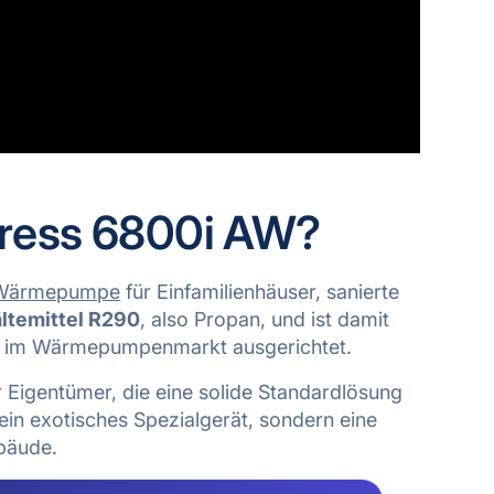
press 6800i AW?
-Wärmepumpe
für Einfamilienhäuser, sanierte
ältemittel R290
, also Propan, und ist damit
n im Wärmepumpenmarkt ausgerichtet.
Eigentümer, die eine solide Standardlösung
kein exotisches Spezialgerät, sondern eine
bäude.