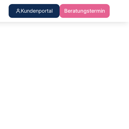
Kundenportal
Beratungstermin
m Test:
mepumpe