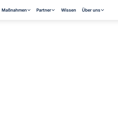
Maßnahmen
Partner
Wissen
Über uns
ress 6800i AW i
t die Bosch Wär