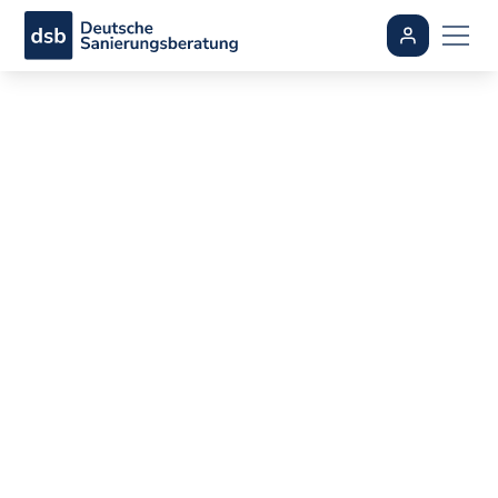
Warum Luftdichtheit
und Dampfsperre der
Schlüssel zu einer
perfekten
Dachdämmung sind
By
Ali Dogan
•
aktualisiert
July 8, 2026