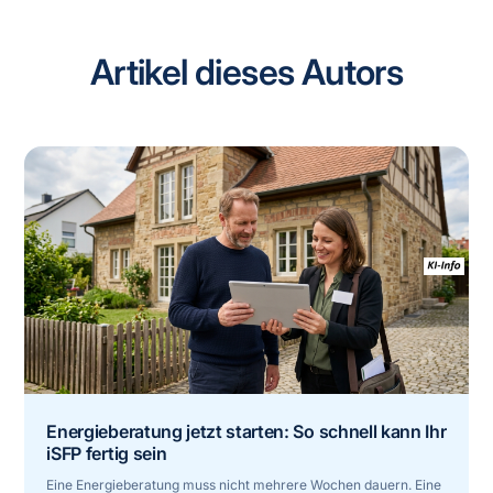
Energieberater und wieviel dürfen die jeweiligen
und nur über die reden wir im Folgenden -
Experten kosten?
verschiedene Funktionen erfüllen: Transparenz
Artikel dieses Autors
schaffen, Neugierde stillen oder für
Frühentschlossene nur noch der letzte Schritt
zum Beantragen der Förderung sein.
Energieberatung jetzt starten: So schnell kann Ihr
iSFP fertig sein
Eine Energieberatung muss nicht mehrere Wochen dauern. Eine