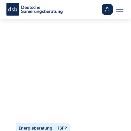
Was darf
Energieberatung
kosten? Wir klären
auf!
By
Karl Rother
•
aktualisiert
July 8, 2026
Energieberatung
iSFP