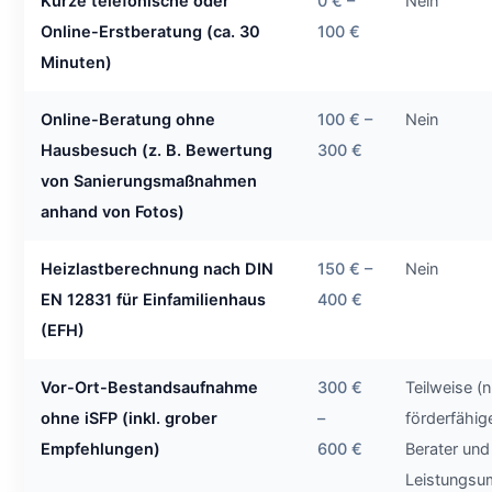
Kurze telefonische oder
0 € –
Nein
Online-Erstberatung (ca. 30
100 €
Minuten)
Online-Beratung ohne
100 € –
Nein
Hausbesuch (z. B. Bewertung
300 €
von Sanierungsmaßnahmen
anhand von Fotos)
Heizlastberechnung nach DIN
150 € –
Nein
EN 12831 für Einfamilienhaus
400 €
(EFH)
Vor-Ort-Bestandsaufnahme
300 €
Teilweise (n
ohne iSFP (inkl. grober
–
förderfähi
Empfehlungen)
600 €
Berater und
Leistungsu