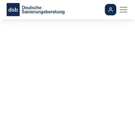
Kostenlose
Energieberatung
2026: Wo gibt es sie
wirklich und wann
lohnt sie sich?
By
Sebastian Schmidt
•
aktualisiert
July 8, 2026