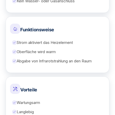
check
Kein Wasser- oder Gasanschluss
local_fire_department
Funktionsweise
check
Strom aktiviert das Heizelement
check
Oberfläche wird warm
check
Abgabe von Infrarotstrahlung an den Raum
handyman
Vorteile
check
Wartungsarm
check
Langlebig