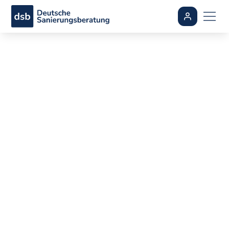
Infrarotheizung:
Funktionsweise,
Vorteile &
Einsatzgebiet im
Überblick
By
Sebastian Schmidt
•
aktualisiert
February 9, 2026