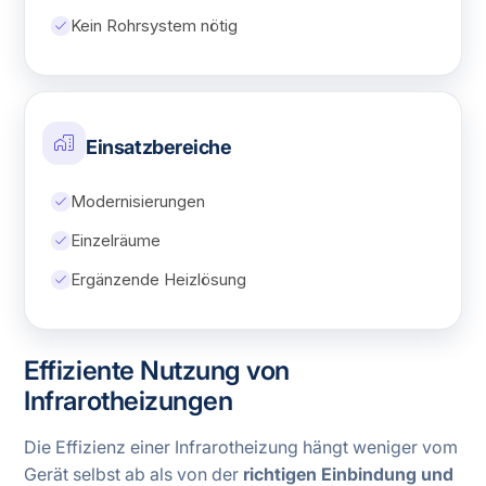
check
Kein Rohrsystem nötig
home_work
Einsatzbereiche
check
Modernisierungen
check
Einzelräume
check
Ergänzende Heizlösung
Effiziente Nutzung von
Infrarotheizungen
Die Effizienz einer Infrarotheizung hängt weniger vom
Gerät selbst ab als von der
richtigen Einbindung und