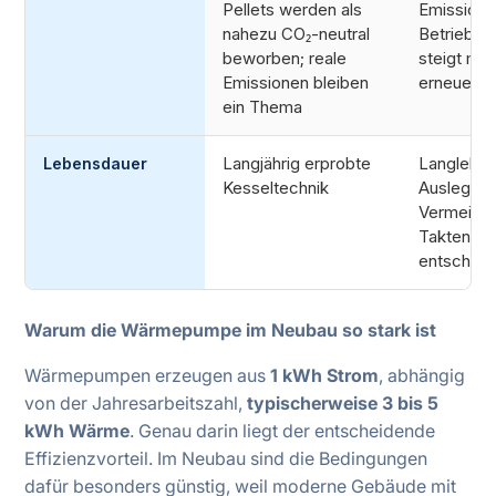
Pellets werden als
Emissione
nahezu CO₂-neutral
Betrieb; K
beworben; reale
steigt mit
Emissionen bleiben
erneuerb
ein Thema
Langjährig erprobte
Langlebig 
Lebensdauer
Kesseltechnik
Auslegun
Vermeidu
Takten (Pl
entscheid
Warum die Wärmepumpe im Neubau so stark ist
Wärmepumpen erzeugen aus
1 kWh Strom
, abhängig
von der Jahresarbeitszahl,
typischerweise 3 bis 5
kWh Wärme
. Genau darin liegt der entscheidende
Effizienzvorteil. Im Neubau sind die Bedingungen
dafür besonders günstig, weil moderne Gebäude mit