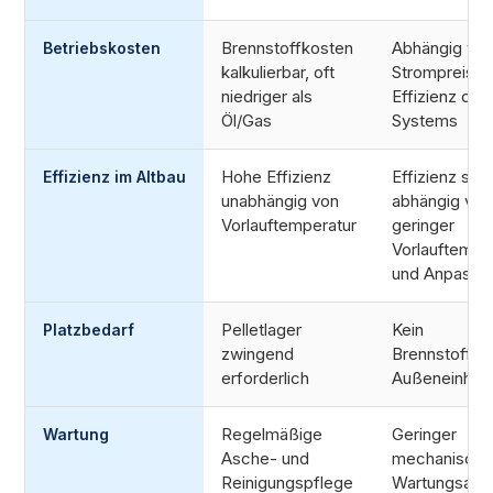
Brennstoffkosten
Abhängig vo
Betriebskosten
kalkulierbar, oft
Strompreis &
niedriger als
Effizienz des
Öl/Gas
Systems
Hohe Effizienz
Effizienz star
Effizienz im Altbau
unabhängig von
abhängig von
Vorlauftemperatur
geringer
Vorlauftempe
und Anpassu
Pelletlager
Kein
Platzbedarf
zwingend
Brennstofflag
erforderlich
Außeneinheit
Regelmäßige
Geringer
Wartung
Asche- und
mechanische
Reinigungspflege
Wartungsauf