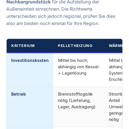
Nachbargrundstück
für die Aufstellung der
Außeneinheit einrechnen. Die Richtwerte
unterscheiden sich jedoch regional, prüfen Sie dies
also am besten noch einmal für Ihre Region.
KRITERIUM
PELLETHEIZUNG
WÄRMEP
Mittel bis hoch;
Mittel bis
Investitionskosten
abhängig von Kessel
abhängig 
+ Lagerlösung
Systemty
Erschließ
Brennstofflogistik
Strombetr
Betrieb
nötig (Lieferung,
Anteil
Lager, Austragung)
Umweltwä
geringer S
nötig