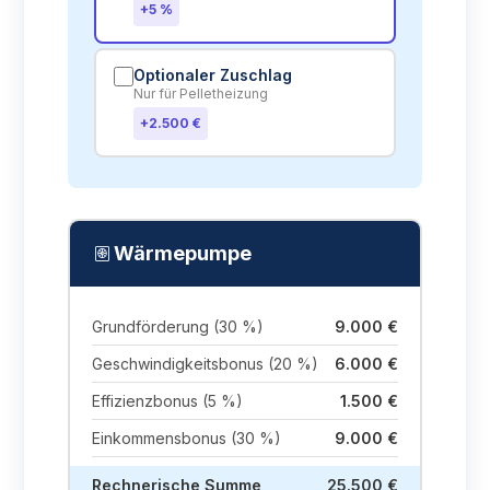
+5 %
Optionaler Zuschlag
Nur für Pelletheizung
+2.500 €
heat_pump
Wärmepumpe
Grundförderung (30 %)
9.000 €
Geschwindigkeitsbonus (20 %)
6.000 €
Effizienzbonus (5 %)
1.500 €
Einkommensbonus (30 %)
9.000 €
Rechnerische Summe
25.500 €