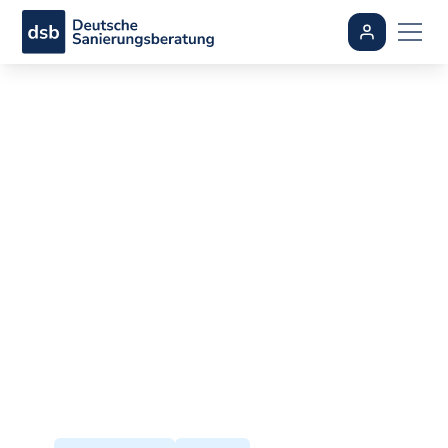
Wärmepumpe oder
Pelletheizung?
Vergleich für Altbau
& Neubau
By
Ali Dogan
•
aktualisiert
August 5, 2026