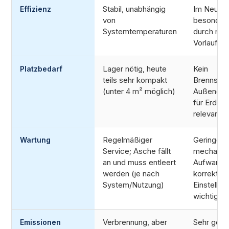
Stabil, unabhängig
Im Neuba
Effizienz
von
besonders
Systemtemperaturen
durch nie
Vorlaufte
Lager nötig, heute
Kein
Platzbedarf
teils sehr kompakt
Brennstoff
(unter 4 m² möglich)
Außeneinh
für Erdw
relevant
Regelmäßiger
Geringere
Wartung
Service; Asche fällt
mechanis
an und muss entleert
Aufwand, 
werden (je nach
korrekte
System/Nutzung)
Einstellu
wichtig
Verbrennung, aber
Sehr gerin
Emissionen