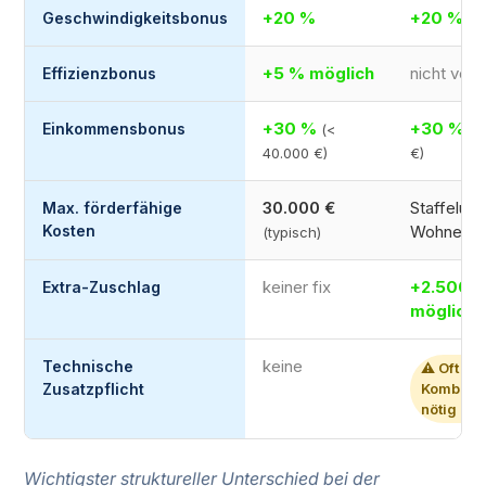
+20 %
+20 %
Geschwindigkeitsbonus
+5 % möglich
nicht vor
Effizienzbonus
+30 %
+30 %
Einkommensbonus
(<
(≤
40.000 €)
€)
30.000 €
Staffelung
Max. förderfähige
Kosten
Wohneinhe
(typisch)
keiner fix
+2.500 €
Extra-Zuschlag
möglich
keine
Technische
⚠️ Oft
Zusatzpflicht
Kombinat
nötig
Wichtigster struktureller Unterschied bei der