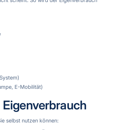
cht scheint. So wird der Eigenverbrauch
e
 System)
mpe, E-Mobilität)
n Eigenverbrauch
Sie selbst nutzen können: