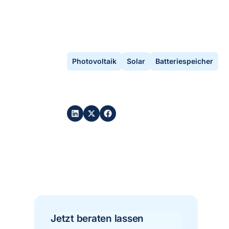
By
Ali Dogan
•
aktualisiert
July 8, 2026
Photovoltaik
Solar
Batteriespeicher
Post teilen:
Jetzt beraten lassen