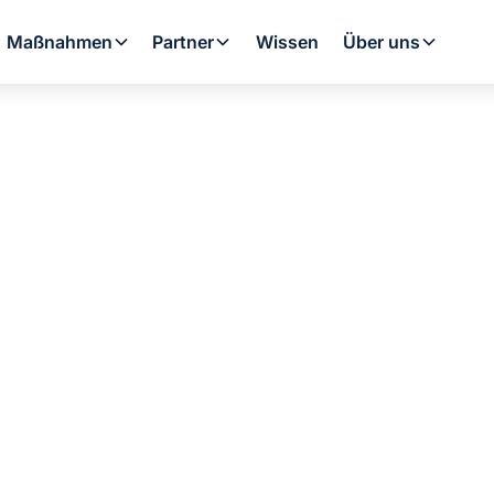
Maßnahmen
Partner
Wissen
Über uns
kanlage und
icher: Wie Sie Ih
auch optimieren